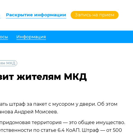
а
Раскрытие информации
Запись на прием
осы
Информация
елям МКД
озит жителям МКД
ь штраф за пакет с мусором у двери. Об этом
анова Андрей Моисеев.
и придомовая территория — это общее имущество.
етственности по статье 6.4 КоАП. Штраф — от 500