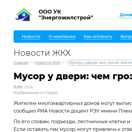
ООО УК
Дом
"Энергожилстрой"
Новости
О компании
Как оплатить
Вопр
Новости ЖКХ
—
—
Главная
Новости ЖКХ
Мусор у двери: чем грозит жит
Мусор у двери: чем гр
11.03
2026
Изображение от freepik
Жителям многоквартирных домов могут выписат
сообщил РИА Новости доцент РЭУ имени Плех
По его словам, подъезды, лестничные клетки 
Если оставить там мусор, могут привлечь к отв