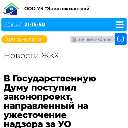
ООО УК "Энергожилстрой"
8(3022)
21-15-50
Запись на прием
Личный кабинет
Новости ЖКХ
В Государственную
Думу поступил
законопроект,
направленный на
ужесточение
надзора за УО