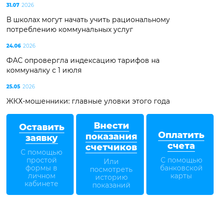
31.07
2026
В школах могут начать учить рациональному
потреблению коммунальных услуг
24.06
2026
ФАС опровергла индексацию тарифов на
коммуналку с 1 июля
25.05
2026
ЖКХ-мошенники: главные уловки этого года
Внести
Оставить
Оплатить
показания
заявку
счета
счетчиков
С помощью
простой
С помощью
Или
формы в
банковской
посмотреть
личном
карты
историю
кабинете
показаний