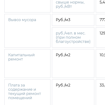
свыше нормы,
5,
руб./кВт
Вывоз мусора
Руб./м
3
77
руб./чел. в мес.
12
(при полном
благоустройстве)
Капитальный
Руб./м
2
10,
ремонт
Плата за
Руб./м
2
33
содержание и
текущий ремонт
помещений