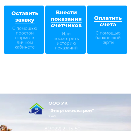
Внести
Оставить
Оплатить
показания
заявку
счета
счетчиков
С помощью
простой
С помощью
Или
формы в
банковской
посмотреть
личном
карты
историю
кабинете
показаний
ООО УК
"Энергожилстрой"
© 2026
8(3022)
21-15-50