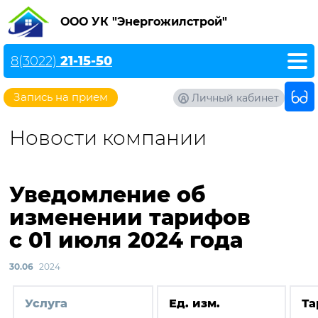
ООО УК "Энергожилстрой"
8(3022)
21-15-50
Запись на прием
Личный кабинет
Новости компании
Уведомление об
изменении тарифов
с 01 июля 2024 года
30.06
2024
Услуга
Ед. изм.
Та