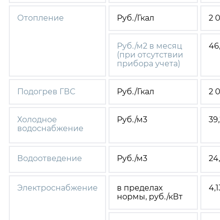
Отопление
Руб./Гкал
2 
Руб./м
2
в месяц
46
(при отсутствии
прибора учета)
Подогрев ГВС
Руб./Гкал
2 
Холодное
Руб./м
3
39
водоснабжение
Водоотведение
Руб./м
3
24
Электроснабжение
в пределах
4,1
нормы, руб./кВт