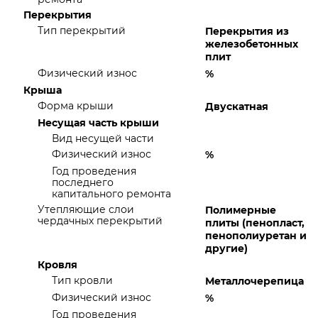
Перекрытия
Тип перекрытий
Перекрытия из
железобетонных
плит
Физический износ
%
Крыша
Форма крыши
Двускатная
Несущая часть крыши
Вид несущей части
Физический износ
%
Год проведения
последнего
капитального ремонта
Утепляющие слои
Полимерные
чердачных перекрытий
плиты (пенопласт,
пенополиуретан и
другие)
Кровля
Тип кровли
Металлочерепица
Физический износ
%
Год проведения