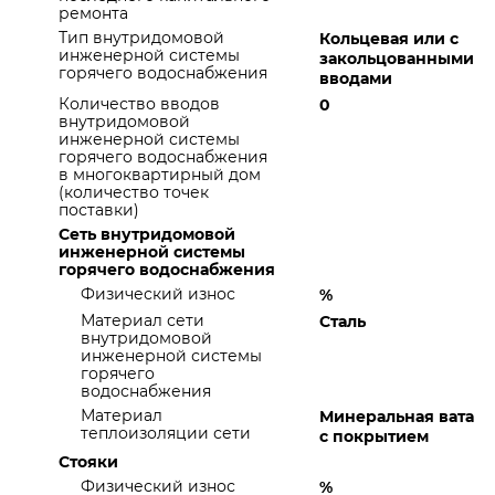
ремонта
Тип внутридомовой
Кольцевая или с
инженерной системы
закольцованными
горячего водоснабжения
вводами
Количество вводов
0
внутридомовой
инженерной системы
горячего водоснабжения
в многоквартирный дом
(количество точек
поставки)
Сеть внутридомовой
инженерной системы
горячего водоснабжения
Физический износ
%
Материал сети
Сталь
внутридомовой
инженерной системы
горячего
водоснабжения
Материал
Минеральная вата
теплоизоляции сети
с покрытием
Стояки
Физический износ
%