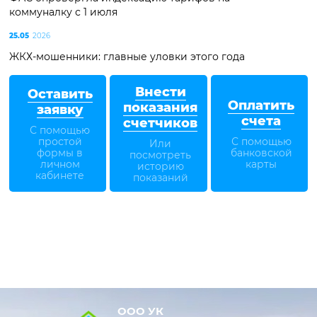
коммуналку с 1 июля
25.05
2026
ЖКХ-мошенники: главные уловки этого года
Внести
Оставить
Оплатить
показания
заявку
счета
счетчиков
С помощью
простой
С помощью
Или
формы в
банковской
посмотреть
личном
карты
историю
кабинете
показаний
ООО УК